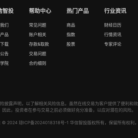
信智投
帮助中心
热门产品
行业资讯
我们
常见问题
商品
财经日历
产品
账户相关
指数
行情资讯
下载
存款&取款
股票
专家评论
公告
交易问题
学院
合约细则
险披露声明，以了解相关风险信息。虽然在线交易为客户提供了便利和效
因此，投资者在参与交易之前必须做好充分准备，以应对潜在的风险。
t ©
2024
琼ICP备2024018318号-1
华信智投版权所有，保留所有权利，