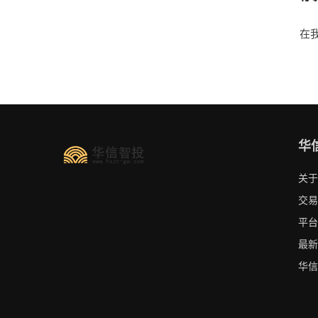
在
华
关于
交易
平台
最新
华信