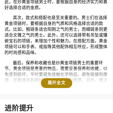
此，在炒黄金项链男士时，要根据自身的经济实力和喜
好选择合适的金质。
其次，款式和搭配也是至关重要的。男士们在选择
黄金项链时，要根据自身的气质和风格选择合适的款
式。比如，粗链条适合阳刚之气的男士，而细链条则更
适合文雅之气的男士。此外，还可以选择带有吊坠或镶
嵌宝石的项链，来增加个性和魅力。在搭配方面，黄金
项链可以和手表、戒指等其他配饰相互呼应，形成整体
的时尚感和品味。
最后，保养和收藏也是炒黄金项链男士的重要环
节。黄金项链是贵重的物品，需要妥善保养和收藏，以
免受到损坏。平时要避免接触化学物品，避免碰撞和摩
擦，定期清洗和擦拭，保持其光泽和质感。另外，要注
展开全文
意定期检查和维修，以确保其质量和使用寿命。
总的来说，炒黄金项链男士不仅是一种时尚潮流，
更是一种品味和气质的展示。选择合适的金质、款式和
进阶提升
搭配，做好保养和收藏，才能让黄金项链更好地展现出