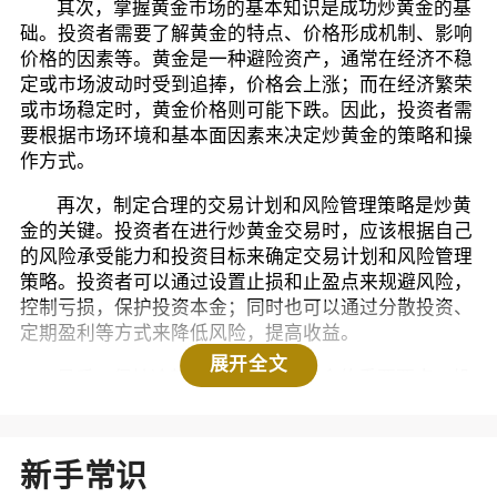
其次，掌握黄金市场的基本知识是成功炒黄金的基
础。投资者需要了解黄金的特点、价格形成机制、影响
价格的因素等。黄金是一种避险资产，通常在经济不稳
定或市场波动时受到追捧，价格会上涨；而在经济繁荣
或市场稳定时，黄金价格则可能下跌。因此，投资者需
要根据市场环境和基本面因素来决定炒黄金的策略和操
作方式。
再次，制定合理的交易计划和风险管理策略是炒黄
金的关键。投资者在进行炒黄金交易时，应该根据自己
的风险承受能力和投资目标来确定交易计划和风险管理
策略。投资者可以通过设置止损和止盈点来规避风险，
控制亏损，保护投资本金；同时也可以通过分散投资、
定期盈利等方式来降低风险，提高收益。
展开全文
最后，保持冷静和耐心也是炒黄金的重要要点。投
资市场波动剧烈，投资者往往会受到情绪的影响，做出
冲动的交易决策。因此，投资者需要保持冷静头脑，不
要被市场情绪左右，避免盲目跟风或抄底操作。同时，
新手常识
投资者还需要有耐心，不要急功近利，要坚持自己的交