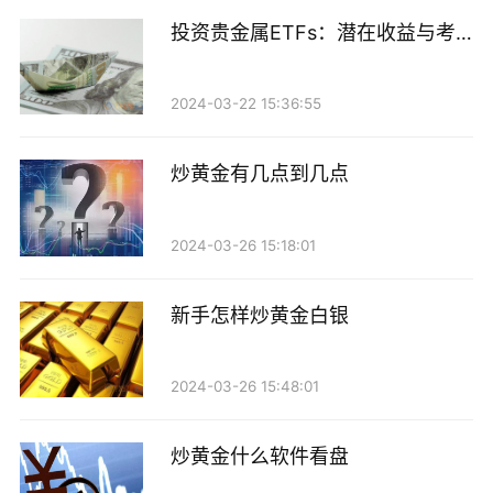
易计划和策略，耐心等待市场机会，不要轻易放弃。
投资贵金属ETFs：潜在收益与考
总的来说，炒黄金是一项需要谨慎和耐心的投资活
虑因素
动，投资者需要在选择时间点、掌握市场知识、制定交
易计划和风险管理策略、保持冷静和耐心等方面做好准
2024-03-22 15:36:55
备，才能在炒黄金中取得成功。希望投资者在炒黄金的
过程中能够牢记这些要点，做出明智的投资决策，获得
炒黄金有几点到几点
稳健的投资回报。
2024-03-26 15:18:01
新手怎样炒黄金白银
2024-03-26 15:48:01
炒黄金什么软件看盘